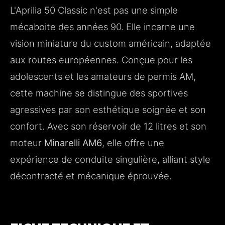
L'Aprilia 50 Classic n'est pas une simple
ENTRETENIR ET RESTAURER UNE APRILIA
mécaboite des années 90. Elle incarne une
50 CLASSIC AUJOURD'HUI
vision miniature du custom américain, adaptée
LE MARCHÉ DE L'OCCASION : BIEN
ACHETER SON APRILIA CLASSIC
aux routes européennes. Conçue pour les
adolescents et les amateurs de permis AM,
POURQUOI CHOISIR L'APRILIA 50 CLASSIC
FACE À LA CONCURRENCE ?
cette machine se distingue des sportives
agressives par son esthétique soignée et son
confort. Avec son réservoir de 12 litres et son
moteur
Minarelli AM6
, elle offre une
expérience de conduite singulière, alliant style
décontracté et mécanique éprouvée.